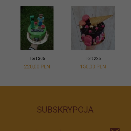
Tort 306
Tort 225
220,
00
PLN
150,
00
PLN
SUBSKRYPCJA