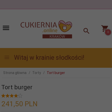
0
Witaj w krainie słodkości!
Strona główna
Torty
Tort burger
Tort burger
241,
50
PLN