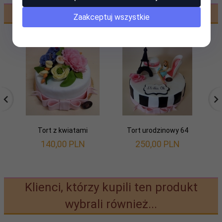
Polecamy
Zaakceptuj wszystkie
Tort z kwiatami
Tort urodzinowy 64
140,
00
PLN
250,
00
PLN
Klienci, którzy kupili ten produkt
wybrali również...