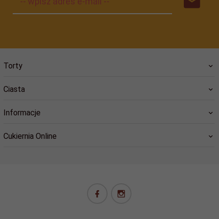
-- wpisz adres e-mail --
Torty
Ciasta
Informacje
Cukiernia Online
biuro@cukiernia.online