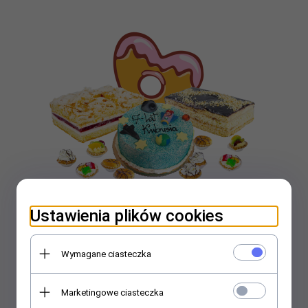
Ustawienia plików cookies
Zestaw urodzinowy STANDARD
260,
00
PLN
Wymagane ciasteczka
Marketingowe ciasteczka