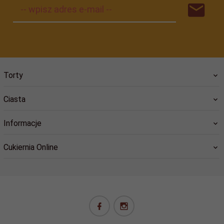
-- wpisz adres e-mail --
Torty
Ciasta
Informacje
Cukiernia Online
biuro@cukiernia.online