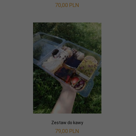
70,
00
PLN
Zestaw do kawy
79,
00
PLN