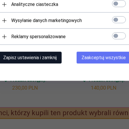
Analityczne ciasteczka
Wysyłanie danych marketingowych
Reklamy spersonalizowane
Zapisz ustawienia i zamknij
Zaakceptuj wszystkie
Tort urodzinowy 66
Tort z kwiatami
Produkt dostępny!
Produkt dostępny!
230,
00
PLN
140,
00
PLN
nci, którzy kupili ten produkt wybrali równi