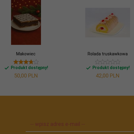
Makowiec
Rolada truskawkowa
Produkt dostępny!
Produkt dostępny!
50,
00
PLN
42,
00
PLN
-- wpisz adres e-mail --