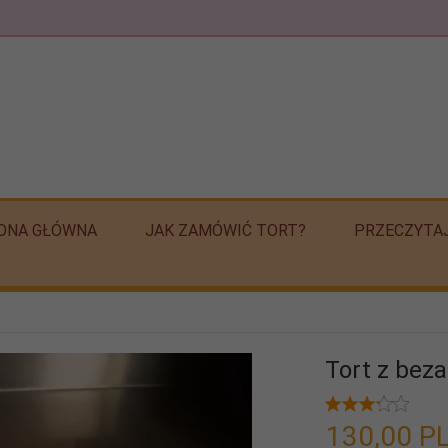
ONA GŁÓWNA
JAK ZAMÓWIĆ TORT?
PRZECZYTA
Tort z bez
130,
00
P