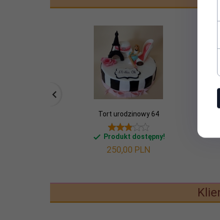
Tort urodzinowy 64
Produkt dostępny!
250,
00
PLN
Klie