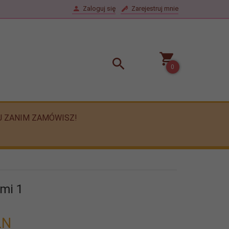
Zaloguj się
Zarejestruj mnie
0
J ZANIM ZAMÓWISZ!
ami 1
LN