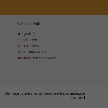
Cukiernia Online
Rynek 95
32-060
Liszki
517612028
NIP: 9442249758
biuro@cukiernia.online
Informacja o cookies
|
oprogramowanie sklepu internetowego
RedCart.pl