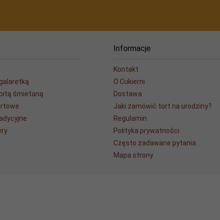
Informacje
Kontakt
 galaretką
O Cukierni
 bitą śmietaną
Dostawa
ortowe
Jaki zamówić tort na urodziny?
radycyjne
Regulamin
ery
Polityka prywatności
Często zadawane pytania
Mapa strony