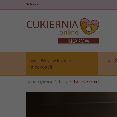
Schowek
Witaj w krainie
STR
słodkości!
Strona główna
Torty
Tort z bezami 1