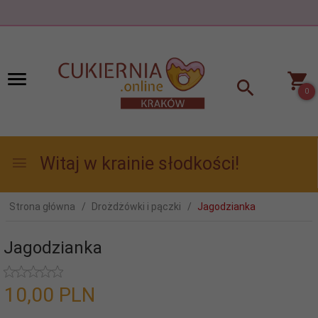
0
Witaj w krainie słodkości!
Strona główna
Drożdżówki i pączki
Jagodzianka
Jagodzianka
10,
00
PLN