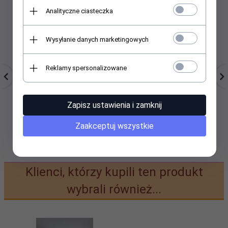
Analityczne ciasteczka
Wysyłanie danych marketingowych
Reklamy spersonalizowane
Drożdżówka z kakao
Pączki z marmoladą
Zapisz ustawienia i zamknij
różaną (puder)
Zaakceptuj wszystkie
7,
00
PLN
6,
90
PLN
Klienci, którzy kupili ten produkt
wybrali również...