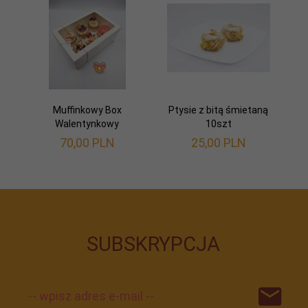
Muffinkowy Box
Ptysie z bitą śmietaną
Walentynkowy
10szt
70,
00
PLN
25,
00
PLN
SUBSKRYPCJA
-- wpisz adres e-mail --